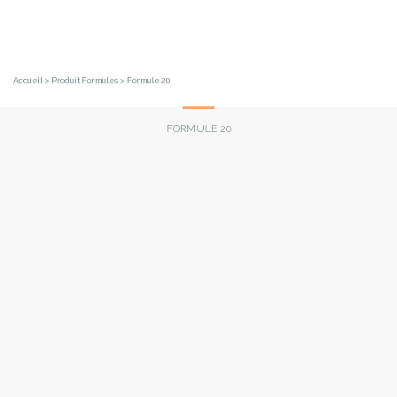
Skip
to
content
Accueil
> Produit Formules > Formule 20
FORMULE 20