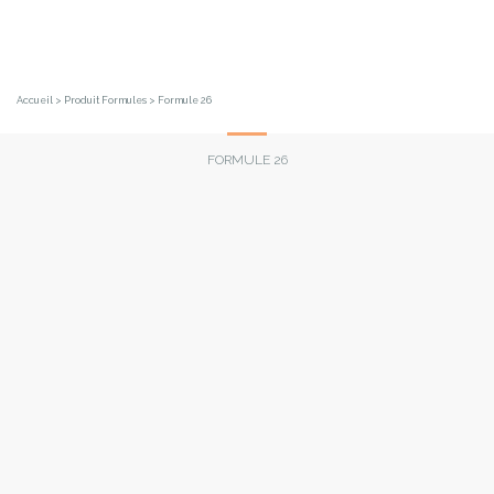
Skip
to
content
Accueil
> Produit Formules > Formule 26
FORMULE 26