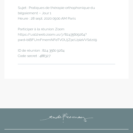
Sujet : Pratiques de thérapie orthophonique du
bégaiement – Jour 1
Heure : 28 sept. 2020 09:00 AM Paris
Participer à la réunion Zoom
https://us02web.zoom.us/j/82435609264?
pwd=blBFUmFmemNFeTVOUjZpcUplaVVSdz09
ID de réunion : 824 3560 9264
Code secret : 488327