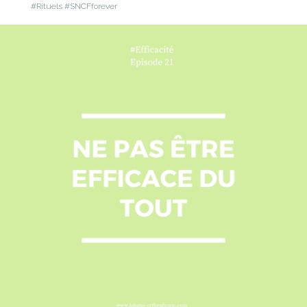
#Rituels #SNCFforever