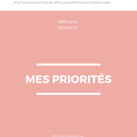
#SchizophrénieForever #HeureDePeremptionMaternelle