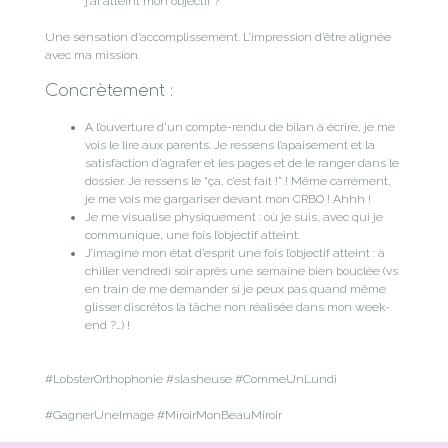
j’ai atteint mon objectif ?
Une sensation d’accomplissement. L’impression d’être alignée
avec ma mission.
Concrètement :
A l’ouverture d’un compte-rendu de bilan à écrire, je me
vois le lire aux parents. Je ressens l’apaisement et la
satisfaction d’agrafer et les pages et de le ranger dans le
dossier. Je ressens le “ça, c’est fait !” ! Même carrément,
je me vois me gargariser devant mon CRBO ! Ahhh !
Je me visualise physiquement : où je suis, avec qui je
communique, une fois l’objectif atteint.
J’imagine mon état d’esprit une fois l’objectif atteint : à
chiller vendredi soir après une semaine bien bouclée (vs
en train de me demander si je peux pas quand même
glisser discrétos la tâche non réalisée dans mon week-
end ?…) !
#LobsterOrthophonie #slasheuse #CommeUnLundi
#GagnerUneImage #MiroirMonBeauMiroir