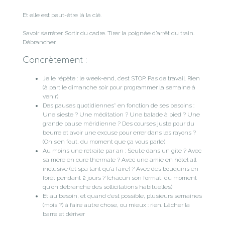
Et elle est peut-être là la clé.
Savoir s’arrêter. Sortir du cadre. Tirer la poignée d’arrêt du train.
Débrancher.
Concrètement :
Je le répète : le week-end, c’est STOP. Pas de travail. Rien
(à part le dimanche soir pour programmer la semaine à
venir)
Des pauses quotidiennes* en fonction de ses besoins :
Une sieste ? Une méditation ? Une balade à pied ? Une
grande pause méridienne ? Des courses juste pour du
beurre et avoir une excuse pour errer dans les rayons ?
(On s’en fout, du moment que ça vous parle)
Au moins une retraite par an : Seul.e dans un gîte ? Avec
sa mère en cure thermale ? Avec une amie en hôtel all
inclusive (et spa tant qu’à faire) ? Avec des bouquins en
forêt pendant 2 jours ? (chacun son format, du moment
qu’on débranche des sollicitations habituelles)
Et au besoin, et quand c’est possible, plusieurs semaines
(mois ?) à faire autre chose, ou mieux : rien. Lâcher la
barre et dériver