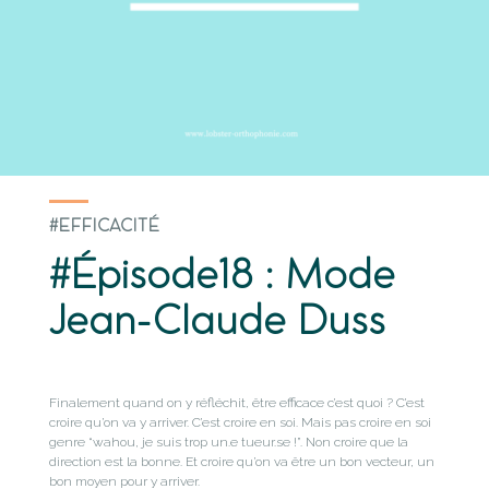
#EFFICACITÉ
#Épisode18 : Mode
Jean-Claude Duss
Finalement quand on y réfléchit, être efficace c’est quoi ? C’est
croire qu’on va y arriver. C’est croire en soi. Mais pas croire en soi
genre “wahou, je suis trop un.e tueur.se !”. Non croire que la
direction est la bonne. Et croire qu’on va être un bon vecteur, un
bon moyen pour y arriver.