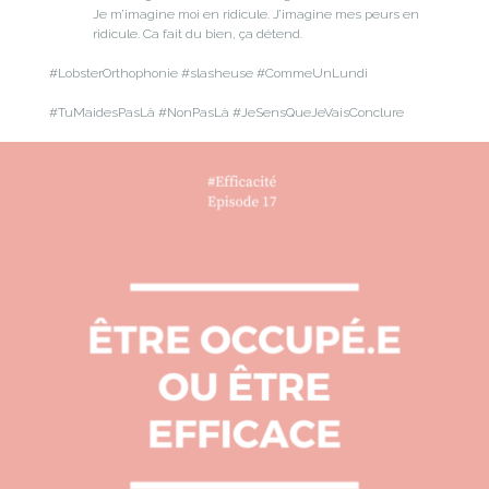
Je m’imagine moi en ridicule. J’imagine mes peurs en
ridicule. Ca fait du bien, ça détend.
#LobsterOrthophonie #slasheuse #CommeUnLundi
#TuMaidesPasLà #NonPasLà #JeSensQueJeVaisConclure