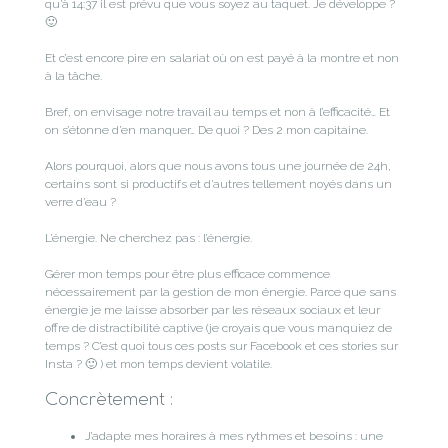
qu’à 14:37 il est prévu que vous soyez au taquet. Je développe ?
🙂
Et c’est encore pire en salariat où on est payé à la montre et non
à la tâche.
Bref, on envisage notre travail au temps et non à l’efficacité… Et
on s’étonne d’en manquer… De quoi ? Des 2 mon capitaine.
Alors pourquoi, alors que nous avons tous une journée de 24h,
certains sont si productifs et d’autres tellement noyés dans un
verre d’eau ?
L’énergie. Ne cherchez pas : l’énergie.
Gérer mon temps pour être plus efficace commence
nécessairement par la gestion de mon énergie. Parce que sans
énergie je me laisse absorber par les réseaux sociaux et leur
offre de distractibilité captive (je croyais que vous manquiez de
temps ? C’est quoi tous ces posts sur Facebook et ces stories sur
Insta ? 🙂 ) et mon temps devient volatile.
Concrètement :
J’adapte mes horaires à mes rythmes et besoins : une