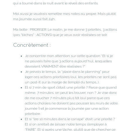
qui a tourné dans la nuit avant le réveil des enfants.
Moi aussi je voudrais remettre mes notes au propre. Mais plutôt
ma journée aussi fait 24h.
Ma botte : PRIORISER. Le matin, je me donne 3 priorités, 3 actions
(pas “tâches” : ACTIONS) que je veux avoir réalisées ce soir.
Concrètement :
Je concentre mon attention sur cette question “Et si je
ne pouvais faire que 3 actions aujourd’hui, lesquelles
devraient VRAIMENT être réalisées ?”
Je prévois le temps, la “place dans le planning” pour
loger ces actions prioritaires (oui, les priorités ne sont pas
un post-it sur la marge de l’emploi du temps…).
Et si 7 min de sport c’était une priorité ? Parce que quand
même, 7 minutes, on peut les trouver, non ? Je vise donc
de me coucher 7 minutes plus tôt (oui parce que ces
actions choisies ne doivent pas pousser les murs de votre
journée !) et je commence la journée par une action
prioritaire.
Et si “lire 10 minutes dans le canapé” était une priorité ?
Et si on arrêtait de laisser notre temps s’employer à
“FAIRE”. Et si après une tâche, plutôt que de chercher ce