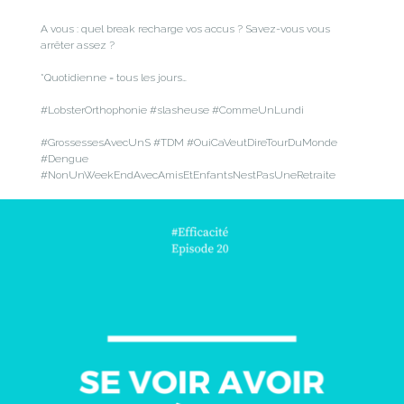
A vous : quel break recharge vos accus ? Savez-vous vous
arrêter assez ?
*Quotidienne = tous les jours…
#LobsterOrthophonie #slasheuse #CommeUnLundi
#GrossessesAvecUnS #TDM #OuiCaVeutDireTourDuMonde
#Dengue
#NonUnWeekEndAvecAmisEtEnfantsNestPasUneRetraite