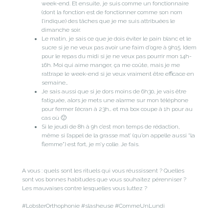
week-end. Et ensuite, je suis comme un fonctionnaire
(dont la fonction est de fonctionner comme son nom
l’indique) des tâches que je me suis attribuées le
dimanche soir.
Le matin, je sais ce que je dois éviter le pain blanc et le
sucre si je ne veux pas avoir une faim d’ogre à 9h15. Idem
pour le repas du midi si je ne veux pas pourrir mon 14h-
16h. Moi qui aime manger, ça me coûte, mais je me
rattrape le week-end si je veux vraiment être efficace en
semaine…
Je sais aussi que si je dors moins de 6h30, je vais être
fatiguée, alors je mets une alarme sur mon téléphone
pour fermer l’écran à 23h… et ma box coupe à 1h pour au
cas où 🙂
Si le jeudi de 8h à 9h c’est mon temps de rédaction,
même si l’appel de la grasse mat’ (qu’on appelle aussi “la
flemme”) est fort, je m’y colle. Je fais.
A vous : quels sont les rituels qui vous réussissent ? Quelles
sont vos bonnes habitudes que vous souhaitez pérenniser ?
Les mauvaises contre lesquelles vous luttez ?
#LobsterOrthophonie #slasheuse #CommeUnLundi