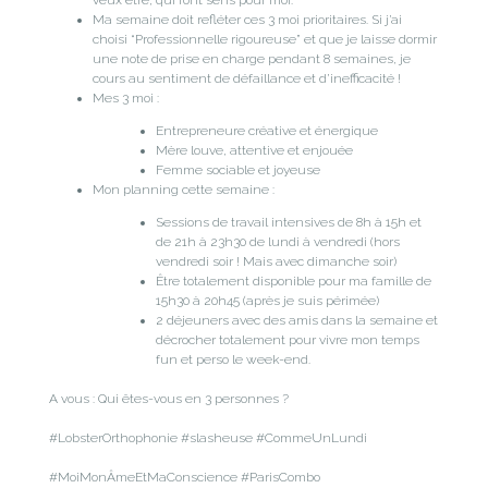
Ma semaine doit refléter ces 3 moi prioritaires. Si j’ai
choisi “Professionnelle rigoureuse” et que je laisse dormir
une note de prise en charge pendant 8 semaines, je
cours au sentiment de défaillance et d’inefficacité !
Mes 3 moi :
Entrepreneure créative et énergique
Mère louve, attentive et enjouée
Femme sociable et joyeuse
Mon planning cette semaine :
Sessions de travail intensives de 8h à 15h et
de 21h à 23h30 de lundi à vendredi (hors
vendredi soir ! Mais avec dimanche soir)
Être totalement disponible pour ma famille de
15h30 à 20h45 (après je suis périmée)
2 déjeuners avec des amis dans la semaine et
décrocher totalement pour vivre mon temps
fun et perso le week-end.
A vous : Qui êtes-vous en 3 personnes ?
#LobsterOrthophonie #slasheuse #CommeUnLundi
#MoiMonÂmeEtMaConscience #ParisCombo