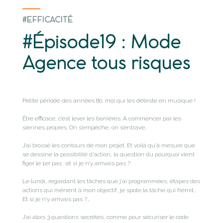
#EFFICACITÉ
#Épisode19 : Mode
Agence tous risques
Petite période des années 80, moi qui les déteste en musique !
Être efficace, c’est lever les barrières. A commencer par les
siennes propres. On s’empêche, on s’entrave…
J’ai brossé les contours de mon projet. Et voilà qu’à mesure que
se dessine la possibilité d’action, la question du pourquoi vient
figer le 1er pas : et si je n’y arrivais pas ?
Le lundi, regardant les tâches que j’ai programmées, étapes des
actions qui mènent à mon objectif, je spote la tâche qui frémit…
Et si je n’y arrivais pas ?…
J’ai alors 3 questions secrètes, comme pour sécuriser le code