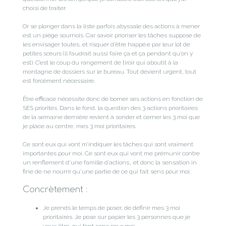
choisi de traiter.
Or se plonger dans la liste parfois abyssale des actions à mener
est un piège sournois. Car savoir prioriser les tâches suppose de
les envisager toutes, et risquer d’être happé.e par leur lot de
petites sœurs (il faudrait aussi faire ça et ça pendant qu’on y
est). C’est le coup du rangement de tiroir qui aboutit à la
montagne de dossiers sur le bureau. Tout devient urgent, tout
est forcément nécessaire.
Être efficace nécessite donc de borner ses actions en fonction de
SES priorités. Dans le fond, la question des 3 actions prioritaires
de la semaine dernière revient à sonder et cerner les 3 moi que
je place au centre, mes 3 moi prioritaires.
Ce sont eux qui vont m’indiquer les tâches qui sont vraiment
importantes pour moi. Ce sont eux qui vont me prémunir contre
un renflement d’une famille d’actions… et donc la sensation in
fine de ne nourrir qu’une partie de ce qui fait sens pour moi.
Concrètement :
Je prends le temps de poser, de définir mes 3 moi
prioritaires. Je pose sur papier les 3 personnes que je
veux être, qui font sens pour moi.