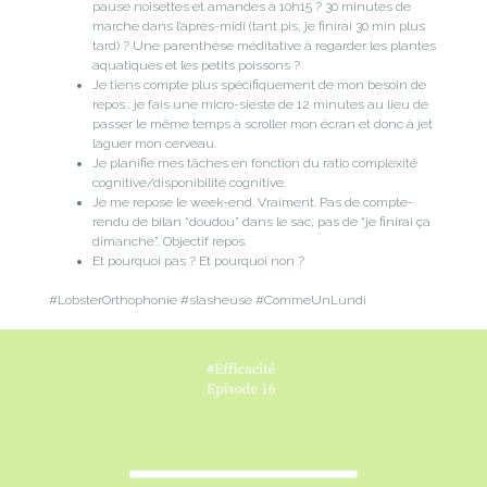
pause noisettes et amandes à 10h15 ? 30 minutes de
marche dans l’après-midi (tant pis, je finirai 30 min plus
tard) ? Une parenthèse méditative à regarder les plantes
aquatiques et les petits poissons ?
Je tiens compte plus spécifiquement de mon besoin de
repos : je fais une micro-sieste de 12 minutes au lieu de
passer le même temps à scroller mon écran et donc à jet
laguer mon cerveau.
Je planifie mes tâches en fonction du ratio complexité
cognitive/disponibilité cognitive.
Je me repose le week-end. Vraiment. Pas de compte-
rendu de bilan “doudou” dans le sac, pas de “je finirai ça
dimanche”. Objectif repos.
Et pourquoi pas ? Et pourquoi non ?
#LobsterOrthophonie #slasheuse #CommeUnLundi