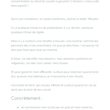
concentration au fond du couloir à gauche (“j’reviens, j’vais juste
faire pipiiiiii”).
Dans ces conditions, ici assez extrêmes, j’active la botte “Rituels”.
Il y a quelque chose ici de protocolaire. Il y a, de loin, presque
quelque chose de rigide.
Mais il y a surtout une recette à trouver, une routine, comme les
gammes des instrumentistes. Ce que je dois faire / ce que je ne
dois pas faire pour que ça marche.
A force, j’ai identifié mes besoins, mes réactions positives et
négatives. J’ai bâti mon cadre, mes rituels.
Et pour garantir mon efficacité, surtout pour relancer quand c’est
dur, quand c’est laborieux, je m’accroche à ces rituels.
Connaître et tenir ses rituels. Même et surtout quand on ne se
sent pas le loisir de les suivre.
Concrètement :
Je commence mon lundi par ce post et mes mails du