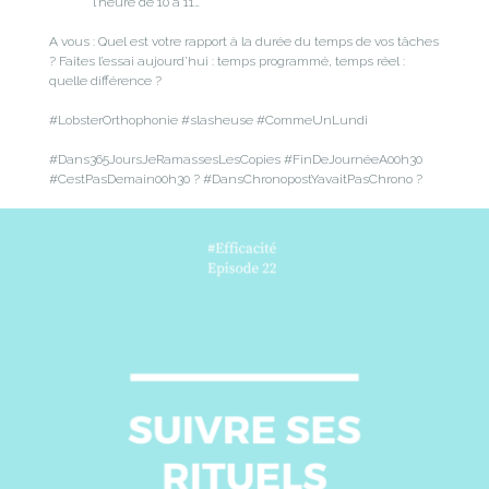
l’heure de 10 à 11…
A vous : Quel est votre rapport à la durée du temps de vos tâches
? Faites l’essai aujourd’hui : temps programmé, temps réel :
quelle différence ?
#LobsterOrthophonie #slasheuse #CommeUnLundi
#Dans365JoursJeRamassesLesCopies #FinDeJournéeA00h30
#CestPasDemain00h30 ? #DansChronopostYavaitPasChrono ?