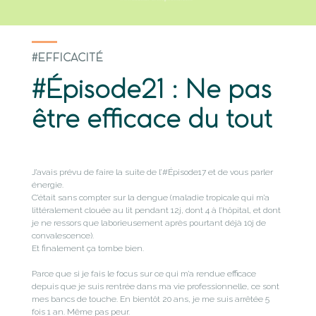
#EFFICACITÉ
#Épisode21 : Ne pas
être efficace du tout
J’avais prévu de faire la suite de l’#Épisode17 et de vous parler
énergie.
C’était sans compter sur la dengue (maladie tropicale qui m’a
littéralement clouée au lit pendant 12j, dont 4 à l’hôpital, et dont
je ne ressors que laborieusement après pourtant déjà 10j de
convalescence).
Et finalement ça tombe bien.
Parce que si je fais le focus sur ce qui m’a rendue efficace
depuis que je suis rentrée dans ma vie professionnelle, ce sont
mes bancs de touche. En bientôt 20 ans, je me suis arrêtée 5
fois 1 an. Même pas peur.