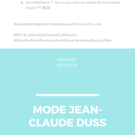
Concrètement ?… Qui va pousser les portes de la banque
mardi ??? 💪🙋‍♀️
#LobsterOrthophonie #slasheuse #CommeUnLundi
#MrT #LaDernièreChanceDuMoment
#DitesPasMerciPourVousAvoirMisLeGénériqueDansLaTête