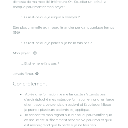
d’entrée de ma mobilité intérieure. Ok. Solliciter un prêt à la
banque pour monter mon projet :
Qu’est-ce que je risque à essayer ?
Être plus charrette au niveau financier pendant quelque temps
🤑😫
Qu’est-ce que je perds si je ne le fais pas ?
Mon projet !! 🥺
Et si je ne le fais pas ?
Je vais fâner… 😩
Concrètement :
Après une formation, je me lance. Je n’attends pas
d’avoir épluché mes notes de formation en long, en large
et en travers. Je prends un patient et j’applique. Mieux :
je prends plusieurs patients et j’applique.
Je concentre mon regard sur le risque, pour vérifier que
ce risque est suffisamment acceptable pour moi et qu’il
est moins grand que la perte si je ne fais rien.