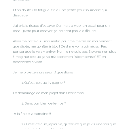
Et on doute. On fatigue. On a une petite peur sournoise qui
dissuade.
J’ai pris le risque d’essayer. Oui mais à vide, un essai pour un
essai, juste pour essayer, ça ne tient pas la difficulté.
Alors ma botte du lundi matin pour me mettre en mouvement,
que dis-je, me gonfler à bloc ! C’est me voir avoir réussi. Pas
penser que je vais y arriver. Non, je ne suis pas Sisyphe non plus
! Imaginer ce que ça va m’apporter en “récompense” ET en
expérience à vivre.
Je me projette alors selon 3 questions :
Qu’est-ce que j’y gagne ?
Le démarrage de mon projet dans les temps !
Dans combien de temps ?
A la fin de la semaine !!
Qu’est-ce que j’éprouve, qu’est-ce que je vis une fois que