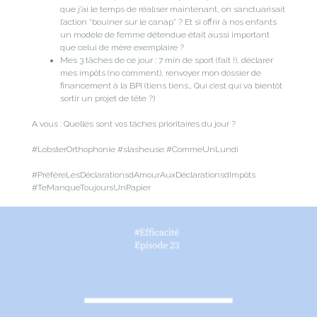
que j’ai le temps de réaliser maintenant, on sanctuarisait
l’action “bouiner sur le canap” ? Et si offrir à nos enfants
un modèle de femme détendue était aussi important
que celui de mère exemplaire ?
Mes 3 tâches de ce jour : 7 min de sport (fait !), déclarer
mes impôts (no comment), renvoyer mon dossier de
financement à la BPI (tiens tiens… Qui c’est qui va bientôt
sortir un projet de tête ?)
A vous : Quelles sont vos tâches prioritaires du jour ?
#LobsterOrthophonie #slasheuse #CommeUnLundi
#PréfèreLesDéclarationsdAmourAuxDéclarationsdImpôts
#TeManqueToujoursUnPapier